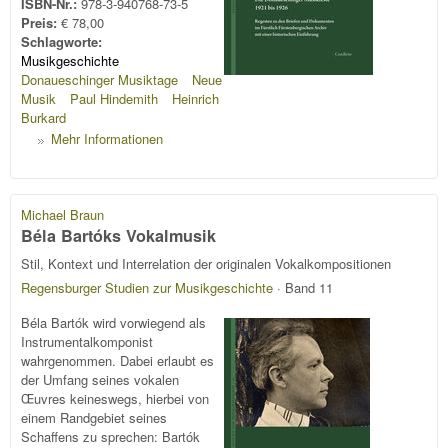
ISBN-Nr.:
978-3-940768-73-5
Preis:
€ 78,00
Schlagworte:
Musikgeschichte
Donaueschinger Musiktage
Neue
Musik
Paul Hindemith
Heinrich
Burkard
Mehr Informationen
Michael Braun
Béla Bartóks Vokalmusik
Stil, Kontext und Interrelation der originalen Vokalkompositionen
Regensburger Studien zur Musikgeschichte
· Band 11
Béla Bartók wird vorwiegend als
Instrumentalkomponist
wahrgenommen. Dabei erlaubt es
der Umfang seines vokalen
Œuvres keineswegs, hierbei von
einem Randgebiet seines
Schaffens zu sprechen: Bartók