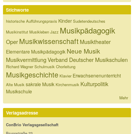
Stichworte
Kinder
historische Aufführungspraxis
Sudetendeutsches
Musikpädagogik
Musikinstitut
Musikleben
Jazz
Musikwissenschaft
Oper
Musiktheater
Neue Musik
Elementare Musikpädagogik
Musikvermittlung
Verband Deutscher Musikschulen
Richard Wagner
Schulmusik
Chorleitung
Musikgeschichte
Erwachsenenunterricht
Klavier
Kulturpolitik
sakrale Musik
Alte Musik
Kirchenmusik
Musikschule
Mehr
Verlagsadresse
ConBrio Verlagsgesellschaft
Brunnstraße 23