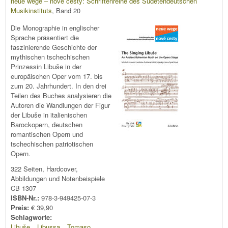
neue wege – nové cesty: Schriftenreihe des Sudetendeutschen
Musikinstituts
, Band 20
Die Monographie in englischer
Sprache präsentiert die
faszinierende Geschichte der
mythischen tschechischen
Prinzessin Libuše in der
europäischen Oper vom 17. bis
zum 20. Jahrhundert. In den drei
Teilen des Buches analysieren die
Autoren die Wandlungen der Figur
der Libuše in italienischen
Barockopern, deutschen
romantischen Opern und
tschechischen patriotischen
Opern.
322 Seiten, Hardcover,
Abbildungen und Notenbeispiele
CB 1307
ISBN-Nr.:
978-3-949425-07-3
Preis:
€ 39,90
Schlagworte:
Libuše
Libussa
Tomaso