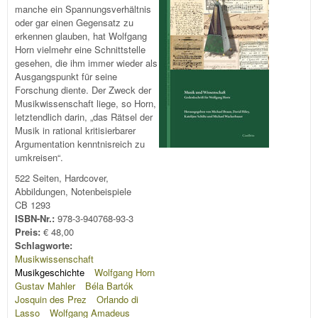
manche ein Spannungsverhältnis
oder gar einen Gegensatz zu
erkennen glauben, hat Wolfgang
Horn vielmehr eine Schnittstelle
gesehen, die ihm immer wieder als
Ausgangspunkt für seine
Forschung diente. Der Zweck der
Musikwissenschaft liege, so Horn,
letztendlich darin, „das Rätsel der
Musik in rational kritisierbarer
Argumentation kenntnisreich zu
umkreisen“.
522 Seiten, Hardcover,
Abbildungen, Notenbeispiele
CB 1293
ISBN-Nr.:
978-3-940768-93-3
Preis:
€ 48,00
Schlagworte:
Musikwissenschaft
Musikgeschichte
Wolfgang Horn
Gustav Mahler
Béla Bartók
Josquin des Prez
Orlando di
Lasso
Wolfgang Amadeus