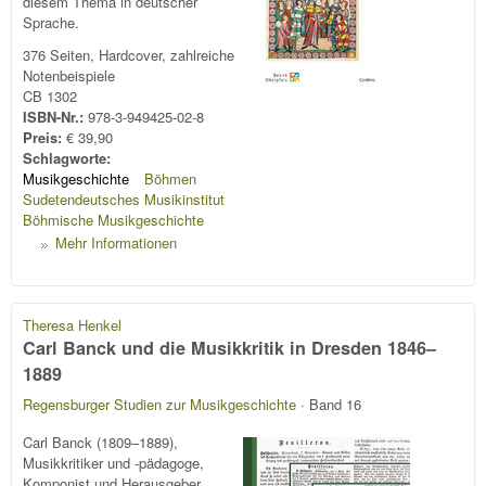
diesem Thema in deutscher
Sprache.
376 Seiten, Hardcover, zahlreiche
Notenbeispiele
CB 1302
ISBN-Nr.:
978-3-949425-02-8
Preis:
€ 39,90
Schlagworte:
Musikgeschichte
Böhmen
Sudetendeutsches Musikinstitut
Böhmische Musikgeschichte
Mehr Informationen
Theresa Henkel
Carl Banck und die Musikkritik in Dresden 1846–
1889
Regensburger Studien zur Musikgeschichte
· Band 16
Carl Banck (1809–1889),
Musikkritiker und -pädagoge,
Komponist und Herausgeber,