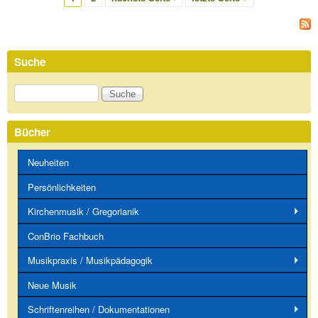
Suche
Suche
Bücher
Neuheiten
Persönlichkeiten
Kirchenmusik / Gregorianik
ConBrio Fachbuch
Musikpraxis / Musikpädagogik
Neue Musik
Schriftenreihen / Dokumentationen