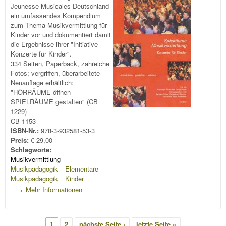
Jeunesse Musicales Deutschland
ein umfassendes Kompendium
zum Thema Musikvermittlung für
Kinder vor und dokumentiert damit
die Ergebnisse ihrer "Initiative
Konzerte für Kinder".
334 Seiten, Paperback, zahreiche
Fotos; vergriffen, überarbeitete
Neuauflage erhältlich:
"HÖRRÄUME öffnen -
SPIELRÄUME gestalten" (CB
1229)
CB 1153
ISBN-Nr.:
978-3-932581-53-3
Preis:
€ 29,00
Schlagworte:
Musikvermittlung
Musikpädagogik
Elementare
Musikpädagogik
Kinder
Mehr Informationen
Seiten
1
2
nächste Seite ›
letzte Seite »