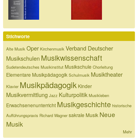
Stichworte
Oper
Verband Deutscher
Alte Musik
Kirchenmusik
Musikwissenschaft
Musikschulen
Musikschule
Sudetendeutsches Musikinstitut
Chorleitung
Musiktheater
Elementare Musikpädagogik
Schulmusik
Musikpädagogik
Kinder
Klavier
Musikvermittlung
Kulturpolitik
Jazz
Musikleben
Musikgeschichte
Erwachsenenunterricht
historische
Neue
sakrale Musik
Aufführungspraxis
Richard Wagner
Musik
Mehr