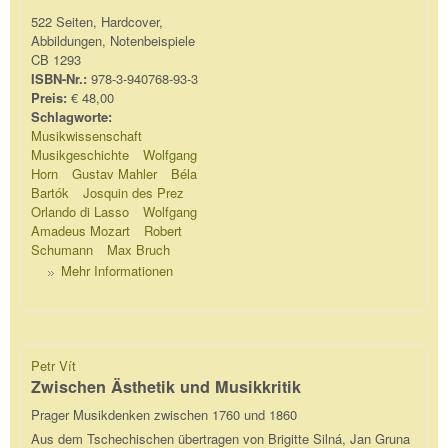
522 Seiten, Hardcover,
Abbildungen, Notenbeispiele
CB 1293
ISBN-Nr.:
978-3-940768-93-3
Preis:
€ 48,00
Schlagworte:
Musikwissenschaft
Musikgeschichte
Wolfgang
Horn
Gustav Mahler
Béla
Bartók
Josquin des Prez
Orlando di Lasso
Wolfgang
Amadeus Mozart
Robert
Schumann
Max Bruch
Mehr Informationen
Petr Vít
Zwischen Ästhetik und Musikkritik
Prager Musikdenken zwischen 1760 und 1860
Aus dem Tschechischen übertragen von Brigitte Silná, Jan Gruna