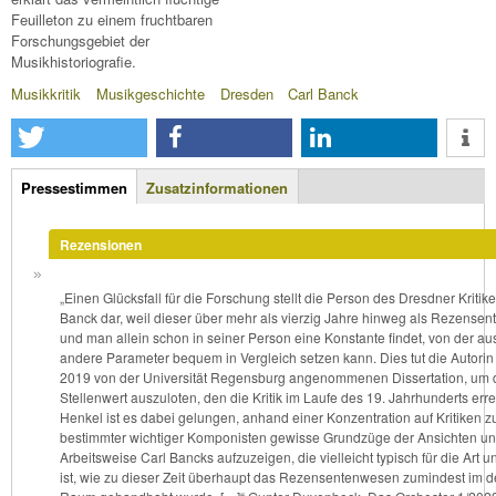
Feuilleton zu einem fruchtbaren
Forschungsgebiet der
Musikhistoriografie.
Musikkritik
Musikgeschichte
Dresden
Carl Banck
Zusatzinfos
Pressestimmen
(aktiver
Zusatzinformationen
Reiter)
Rezensionen
„Einen Glücksfall für die Forschung stellt die Person des Dresdner Kritike
Banck dar, weil dieser über mehr als vierzig Jahre hinweg als Rezensent 
und man allein schon in seiner Person eine Konstante findet, von der a
andere Parameter bequem in Vergleich setzen kann. Dies tut die Autorin 
2019 von der Universität Regensburg angenommenen Dissertation, um 
Stellenwert auszuloten, den die Kritik im Laufe des 19. Jahrhunderts erre
Henkel ist es dabei gelungen, anhand einer Konzentration auf Kritiken 
bestimmter wichtiger Komponisten gewisse Grundzüge der Ansichten un
Arbeitsweise Carl Bancks aufzuzeigen, die vielleicht typisch für die Art 
ist, wie zu dieser Zeit überhaupt das Rezensentenwesen zumindest im 