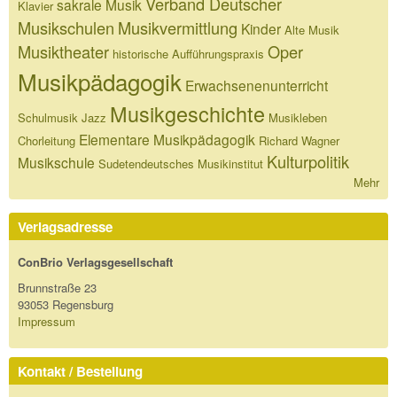
Verband Deutscher
sakrale Musik
Klavier
Musikschulen
Musikvermittlung
Kinder
Alte Musik
Musiktheater
Oper
historische Aufführungspraxis
Musikpädagogik
Erwachsenenunterricht
Musikgeschichte
Schulmusik
Jazz
Musikleben
Elementare Musikpädagogik
Chorleitung
Richard Wagner
Kulturpolitik
Musikschule
Sudetendeutsches Musikinstitut
Mehr
Verlagsadresse
ConBrio Verlagsgesellschaft
Brunnstraße 23
93053 Regensburg
Impressum
Kontakt / Bestellung