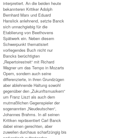
interpretiert. An die beiden heute
bekannteren Kritiker Adolph
Bernhard Marx und Eduard
Hanslick anlehnend, setzte Banck
sich unnachgiebig für die
Etablierung von Beethovens
Spätwerk ein. Neben diesem
Schwerpunkt thematisiert
vorliegendes Buch nicht nur
Bancks berüchtigten
„Repertoirestreit“ mit Richard
Wagner um das Tempo in Mozarts
Opern, sondern auch seine
differenzierte, in ihren Grundzügen
aber ablehnende Haltung sowohl
gegenüber den „Zukunftsmusikern“
um Franz Liszt als auch dem
mutmaßlichen Gegenspieler der
sogenannten „Neudeutschen“,
Johannes Brahms. In all seinen
Kritiken repräsentiert Carl Banck
dabei einen gerechten, aber
zuweilen durchaus scharfzüngig bis
sarkastisch auftretenden