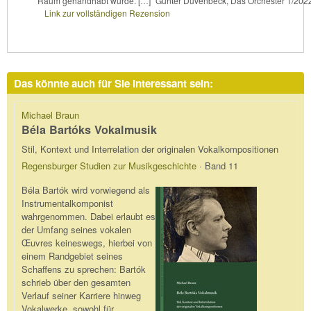
Raum gehandhabt wurde. […]“ Gunter Duvenbeck, Das Orchester 1/202
Link zur vollständigen Rezension
Das könnte auch für Sie interessant sein:
Michael Braun
Béla Bartóks Vokalmusik
Stil, Kontext und Interrelation der originalen Vokalkompositionen
Regensburger Studien zur Musikgeschichte
· Band 11
Béla Bartók wird vorwiegend als
Instrumentalkomponist
wahrgenommen. Dabei erlaubt es
der Umfang seines vokalen
Œuvres keineswegs, hierbei von
einem Randgebiet seines
Schaffens zu sprechen: Bartók
schrieb über den gesamten
Verlauf seiner Karriere hinweg
Vokalwerke, sowohl für