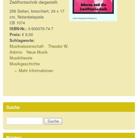
Zwölftontechnik dargestellt.
256 Seiten, broschiert, 24 x 17
cm, Notenbeispiele
CB 1074
ISBN-Nr.:
3-930079-74-7
Preis:
€ 9,00
Schlagworte:
Musikwissenschaft
Theodor W.
Adorno
Neue Musik
Musiktheorie
Musikgeschichte
Mehr Informationen
Suche
Suche
Bücher