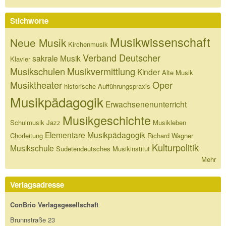
Stichworte
Musikwissenschaft
Neue Musik
Kirchenmusik
Verband Deutscher
sakrale Musik
Klavier
Musikschulen
Musikvermittlung
Kinder
Alte Musik
Musiktheater
Oper
historische Aufführungspraxis
Musikpädagogik
Erwachsenenunterricht
Musikgeschichte
Schulmusik
Jazz
Musikleben
Elementare Musikpädagogik
Chorleitung
Richard Wagner
Kulturpolitik
Musikschule
Sudetendeutsches Musikinstitut
Mehr
Verlagsadresse
ConBrio Verlagsgesellschaft
Brunnstraße 23