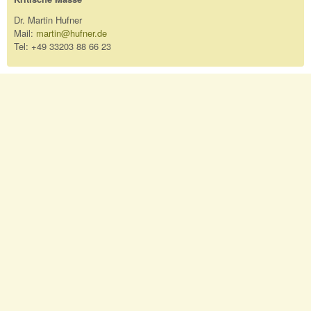
Dr. Martin Hufner
Mail:
martin@hufner.de
Tel: +49 33203 88 66 23