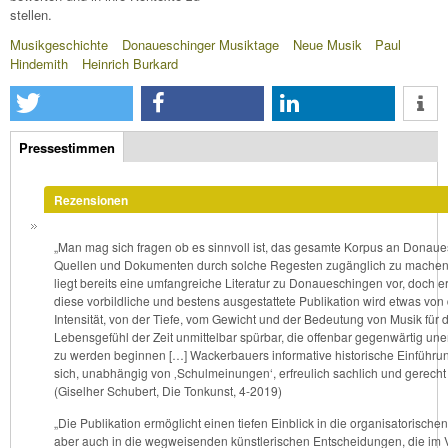
stellen.
Musikgeschichte
Donaueschinger Musiktage
Neue Musik
Paul
Hindemith
Heinrich Burkard
Zusatzinfos
Pressestimmen
(aktiver
Reiter)
Rezensionen
„Man mag sich fragen ob es sinnvoll ist, das gesamte Korpus an Donau
Quellen und Dokumenten durch solche Regesten zugänglich zu machen
liegt bereits eine umfangreiche Literatur zu Donaueschingen vor, doch e
diese vorbildliche und bestens ausgestattete Publikation wird etwas von
Intensität, von der Tiefe, vom Gewicht und der Bedeutung von Musik für 
Lebensgefühl der Zeit unmittelbar spürbar, die offenbar gegenwärtig une
zu werden beginnen […] Wackerbauers informative historische Einführun
sich, unabhängig von ‚Schulmeinungen‘, erfreulich sachlich und gerecht 
(Giselher Schubert, Die Tonkunst, 4-2019)
„Die Publikation ermöglicht einen tiefen Einblick in die organisatorische
aber auch in die wegweisenden künstlerischen Entscheidungen, die im V