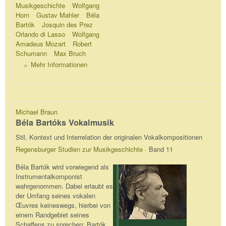
Musikgeschichte
Wolfgang
Horn
Gustav Mahler
Béla
Bartók
Josquin des Prez
Orlando di Lasso
Wolfgang
Amadeus Mozart
Robert
Schumann
Max Bruch
Mehr Informationen
Michael Braun
Béla Bartóks Vokalmusik
Stil, Kontext und Interrelation der originalen Vokalkompositionen
Regensburger Studien zur Musikgeschichte
· Band 11
Béla Bartók wird vorwiegend als
Instrumentalkomponist
wahrgenommen. Dabei erlaubt es
der Umfang seines vokalen
Œuvres keineswegs, hierbei von
einem Randgebiet seines
Schaffens zu sprechen: Bartók