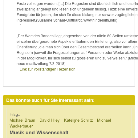
Feste vollzogen wurden. […] Die Regesten sind übersichtlich und leserfr
zweispaltig angelegt und lesen sich ungemein flüssig. Fazit: eine unverz
Fundgrube für jeden, der sich für diese bislang nur schwer zugängliche
interessiert.
(Susanne Schaal-Gotthardt, www.hindemith.info)
“
„Der Wert des Bandes liegt, abgesehen von der allein 80 Seiten umfass
einzelne übergeordnete Aspekte erläuternden Einleitung, also vor allem 
Orientierung, die man sich über den Gesamtbestand erarbeiten kann, un
Registern (soweit die Fragestellungen auf Personen oder Werke abziel
in der Möglichkeit, für sich selbst zu glossieren und zu verweisen.“ (Mic
neue musikzeitung 7/8-2018)
Link zur vollständigen Rezension
Das könnte auch für Sie interessant sein:
Hrsg.:
Michael Braun
David Hiley
Katelijne Schiltz
Michael
Wackerbauer
Musik und Wissenschaft