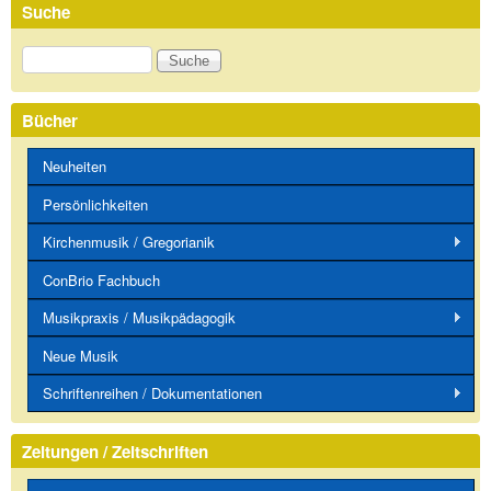
Suche
Suche
Bücher
Neuheiten
Persönlichkeiten
Kirchenmusik / Gregorianik
ConBrio Fachbuch
Musikpraxis / Musikpädagogik
Neue Musik
Schriftenreihen / Dokumentationen
Zeitungen / Zeitschriften