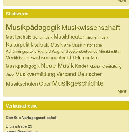
Mehr
Stichworte
Musikpädagogik
Musikwissenschaft
Musiktheater
Musikschule
Schulmusik
Kirchenmusik
Kulturpolitik
sakrale Musik
Alte Musik
historische
Aufführungspraxis
Richard Wagner
Sudetendeutsches Musikinstitut
Erwachsenenunterricht
Elementare
Musikleben
Neue Musik
Musikpädagogik
Kinder
Klavier
Chorleitung
Musikvermittlung
Verband Deutscher
Jazz
Musikgeschichte
Musikschulen
Oper
Mehr
Verlagsadresse
ConBrio Verlagsgesellschaft
Brunnstraße 23
93053 Regensburg