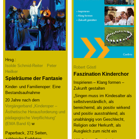
Hrsg.:
Isolde Schmid-Reiter
Peter
Robert Göstl
Heilker
Faszination Kinderchor
Spielräume der Fantasie
Inspirieren – Klang formen –
Kinder- und Familienoper: Eine
Zukunft gestalten
Bestandsaufnahme
„Singen muss im Kindesalter als
20 Jahre nach dem
selbstverständlich, als
Vorgängerband „Kinderoper –
bereichernd, als positiv wirkend
Ästhetische Herausforderung und
und positiv ausstrahlend, als
pädagogische Verpflichtung“
unabhängig von Geschlecht,
(EMA Band 6)
w
Religion oder Herkunft, als
Ausgleich zum nicht ein
Paperback, 272 Seiten,
zahlreiche Farbfotos