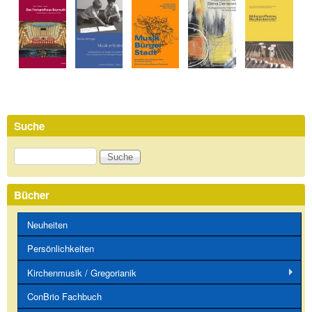
Suche
Suche
Bücher
Neuheiten
Persönlichkeiten
Kirchenmusik / Gregorianik
ConBrio Fachbuch