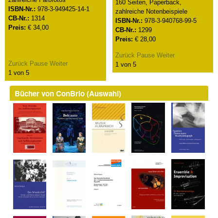
160 Seiten, Paperback,
ISBN-Nr.:
978-3-949425-14-1
zahlreiche Notenbeispiele
CB-Nr.:
1314
ISBN-Nr.:
978-3-940768-99-5
Preis:
€ 34,00
CB-Nr.:
1299
Preis:
€ 28,00
Zurück
Pause
Weiter
Zurück
Pause
Weiter
1
von
5
1
von
5
Bücher von ConBrio (Auswahl)