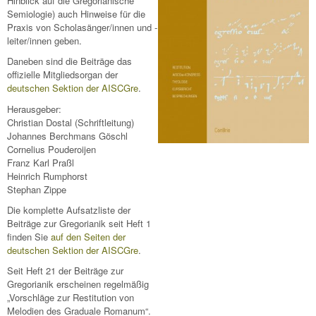
Hinblick auf die Gregorianische
Semiologie) auch Hinweise für die
Praxis von Scholasänger/innen und -
leiter/innen geben.
Daneben sind die Beiträge das
offizielle Mitgliedsorgan der
deutschen Sektion der AISCGre
.
Herausgeber:
Christian Dostal (Schriftleitung)
Johannes Berchmans Göschl
Cornelius Pouderoijen
Franz Karl Praßl
Heinrich Rumphorst
Stephan Zippe
Die komplette Aufsatzliste der
Beiträge zur Gregorianik seit Heft 1
finden Sie
auf den Seiten der
deutschen Sektion der AISCGre
.
Seit Heft 21 der Beiträge zur
Gregorianik erscheinen regelmäßig
„Vorschläge zur Restitution von
Melodien des Graduale Romanum“.