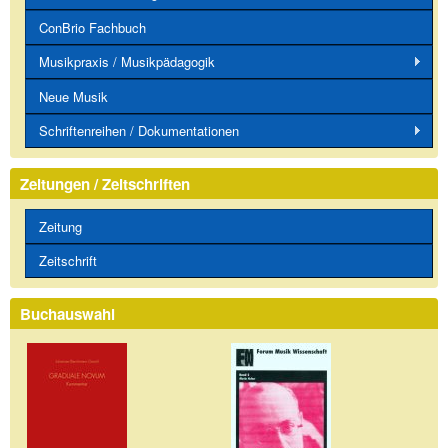
ConBrio Fachbuch
Musikpraxis / Musikpädagogik
Neue Musik
Schriftenreihen / Dokumentationen
Zeitungen / Zeitschriften
Zeitung
Zeitschrift
Buchauswahl