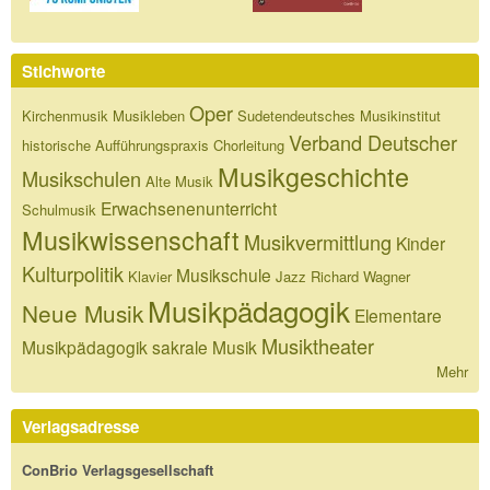
Stichworte
Oper
Kirchenmusik
Musikleben
Sudetendeutsches Musikinstitut
Verband Deutscher
historische Aufführungspraxis
Chorleitung
Musikgeschichte
Musikschulen
Alte Musik
Erwachsenenunterricht
Schulmusik
Musikwissenschaft
Musikvermittlung
Kinder
Kulturpolitik
Musikschule
Klavier
Jazz
Richard Wagner
Musikpädagogik
Neue Musik
Elementare
Musiktheater
Musikpädagogik
sakrale Musik
Mehr
Verlagsadresse
ConBrio Verlagsgesellschaft