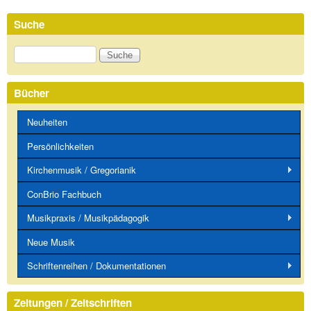
Suche
Suche
Bücher
Neuheiten
Persönlichkeiten
Kirchenmusik / Gregorianik
ConBrio Fachbuch
Musikpraxis / Musikpädagogik
Neue Musik
Schriftenreihen / Dokumentationen
Zeitungen / Zeitschriften