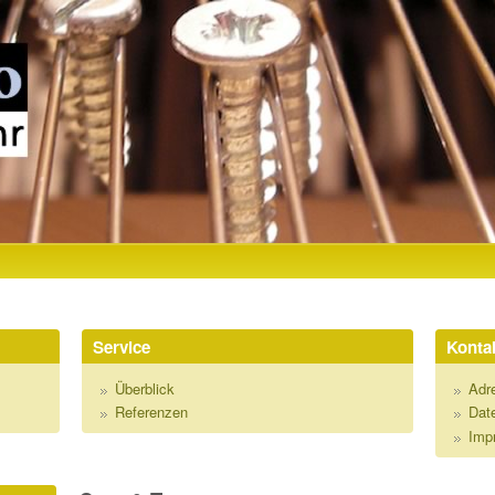
Direkt zum Inhalt
R
Service
Kontak
Überblick
Adr
Referenzen
Dat
Imp