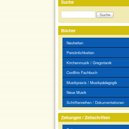
Suche
Suche
Bücher
Neuheiten
Persönlichkeiten
Kirchenmusik / Gregorianik
ConBrio Fachbuch
Musikpraxis / Musikpädagogik
Neue Musik
Schriftenreihen / Dokumentationen
Zeitungen / Zeitschriften