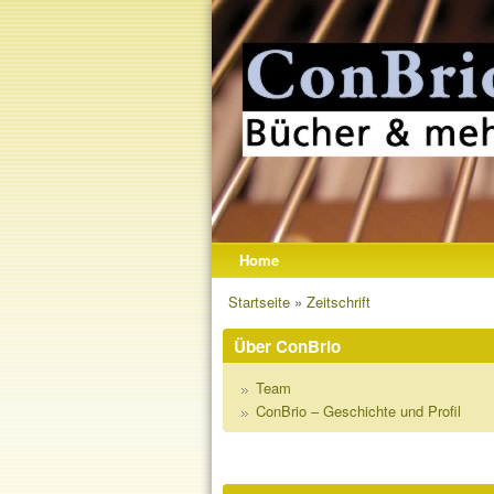
CONBRIO –
MUSIKBÜCHE
&AMP; MEHR
Home
Hauptmenü
Sie sind hier
Startseite
»
Zeitschrift
Über ConBrio
Team
ConBrio – Geschichte und Profil