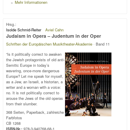
Mehr Informationen
Hrsg.:
Isolde Schmid-Reiter
Aviel Cahn
Judaism in Opera – Judentum in der Oper
Schriften der Europäischen Musiktheater-Akademie
· Band 11
“Is it politically correct to awaken
the Jewish protagonists of old anti-
Semitic Europe in today’s
wavering, once-more dangerous
Europe? Let me speak for myself,
as a Jew, an Israeli, a historian, a
writer and a woman with a voice:
no. It is not politically correct to
arouse the Jews of the old operas
from their slumber.
368 Seiten, Paperback, zahlreiche
Farbfotos
CB 1268
ISBN-Nr.:
978-3-940768-68-1