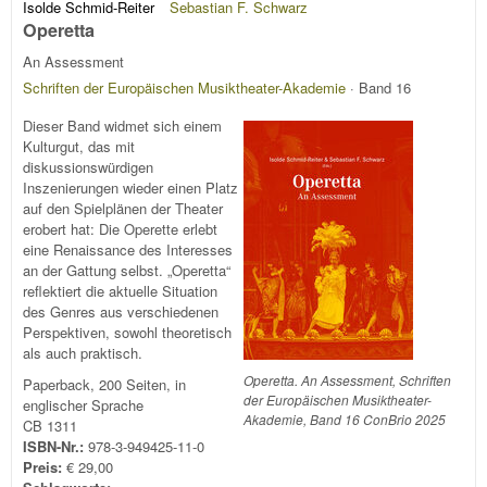
Isolde Schmid-Reiter
Sebastian F. Schwarz
Operetta
An Assessment
Schriften der Europäischen Musiktheater-Akademie
· Band 16
Dieser Band widmet sich einem
Kulturgut, das mit
diskussionswürdigen
Inszenierungen wieder einen Platz
auf den Spielplänen der Theater
erobert hat: Die Operette erlebt
eine Renaissance des Interesses
an der Gattung selbst. „Operetta“
reflektiert die aktuelle Situation
des Genres aus verschiedenen
Perspektiven, sowohl theoretisch
als auch praktisch.
Operetta. An Assessment, Schriften
Paperback, 200 Seiten, in
der Europäischen Musiktheater-
englischer Sprache
Akademie, Band 16 ConBrio 2025
CB 1311
ISBN-Nr.:
978-3-949425-11-0
Preis:
€ 29,00