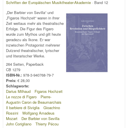
Schriften der Europäischen Musiktheater-Akademie
· Band 12
„Der Barbier von Sevilla“ und
„Figaros Hochzeit“ waren in ihrer
Zeit weitaus mehr als theatralische
Erfolge. Die Figur des Figaro
wurde zum Mythos und gilt heute
geradezu als Ikone. Er war
inzwischen Protagonist mehrerer
Dutzend theatralischer, lyrischer
und literarischer Werke.
264 Seiten, Paperback
CB 1279
ISBN-Nr.:
978-3-940768-79-7
Preis:
€ 28,00
Schlagworte:
Darius Milhaud
Figaros Hochzeit
Le nozze di Figaro
Pierre-
Augustin Caron de Beaumarchais
Il barbiere di Siviglia
Gioachino
Rossini
Wolfgang Amadeus
Mozart
Der Barbier von Sevilla
John Corigliano
Thierry Pécou