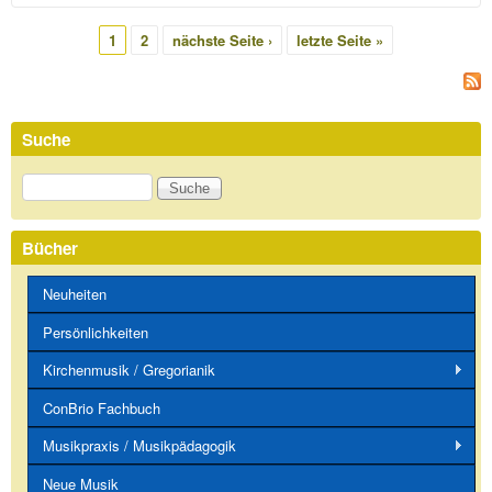
Seiten
1
2
nächste Seite ›
letzte Seite »
Suche
Suche
Bücher
Neuheiten
Persönlichkeiten
Kirchenmusik / Gregorianik
ConBrio Fachbuch
Musikpraxis / Musikpädagogik
Neue Musik