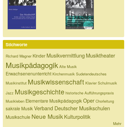
Stichworte
Musikvermittlung
Musiktheater
Kinder
Richard Wagner
Musikpädagogik
Alte Musik
Erwachsenenunterricht
Kirchenmusik
Sudetendeutsches
Musikwissenschaft
Musikinstitut
Klavier
Schulmusik
Musikgeschichte
Jazz
historische Aufführungspraxis
Oper
Elementare Musikpädagogik
Musikleben
Chorleitung
Verband Deutscher Musikschulen
sakrale Musik
Neue Musik
Kulturpolitik
Musikschule
Mehr