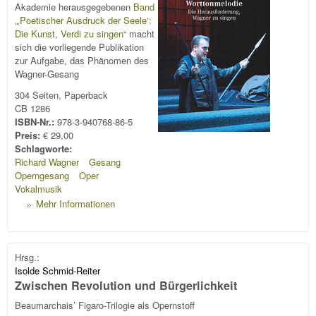
Akademie herausgegebenen
Band
„‚Poetischer Ausdruck der Seele‘:
Die Kunst, Verdi zu singen“
macht
sich die vorliegende Publikation
zur Aufgabe, das Phänomen des
Wagner-Gesang
304 Seiten, Paperback
CB 1286
ISBN-Nr.:
978-3-940768-86-5
Preis:
€ 29,00
Schlagworte:
Richard Wagner
Gesang
Operngesang
Oper
Vokalmusik
Mehr Informationen
Hrsg.:
Isolde Schmid-Reiter
Zwischen Revolution und Bürgerlichkeit
Beaumarchais’ Figaro-Trilogie als Opernstoff