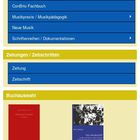
ConBrio Fachbuch
Musikpraxis / Musikpädagogik
Neue Musik
Schriftenreihen / Dokumentationen
Zeitungen / Zeitschriften
Zeitung
Zeitschrift
Buchauswahl