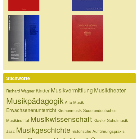
Stichworte
Musikvermittlung
Musiktheater
Kinder
Richard Wagner
Musikpädagogik
Alte Musik
Erwachsenenunterricht
Kirchenmusik
Sudetendeutsches
Musikwissenschaft
Musikinstitut
Klavier
Schulmusik
Musikgeschichte
Jazz
historische Aufführungspraxis