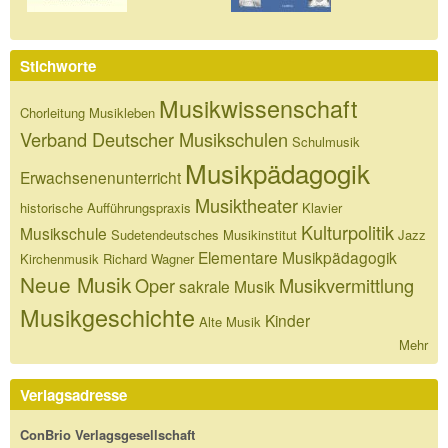
Stichworte
Musikwissenschaft
Chorleitung
Musikleben
Verband Deutscher Musikschulen
Schulmusik
Musikpädagogik
Erwachsenenunterricht
Musiktheater
historische Aufführungspraxis
Klavier
Kulturpolitik
Musikschule
Sudetendeutsches Musikinstitut
Jazz
Elementare Musikpädagogik
Kirchenmusik
Richard Wagner
Neue Musik
Oper
Musikvermittlung
sakrale Musik
Musikgeschichte
Kinder
Alte Musik
Mehr
Verlagsadresse
ConBrio Verlagsgesellschaft