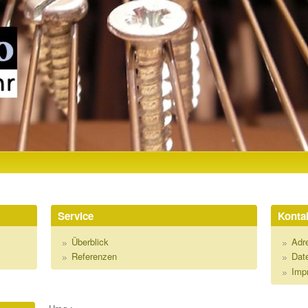
Direkt zum Inhalt
R
Service
Kontak
Überblick
Adr
Referenzen
Dat
Imp