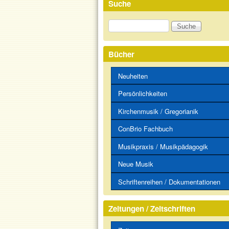
Suche
Suche
Bücher
Neuheiten
Persönlichkeiten
Kirchenmusik / Gregorianik
ConBrio Fachbuch
Musikpraxis / Musikpädagogik
Neue Musik
Schriftenreihen / Dokumentationen
Zeitungen / Zeitschriften