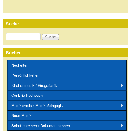
Suche
Suche
Bücher
Neuheiten
Persönlichkeiten
Kirchenmusik / Gregorianik
ConBrio Fachbuch
Musikpraxis / Musikpädagogik
Neue Musik
Schriftenreihen / Dokumentationen