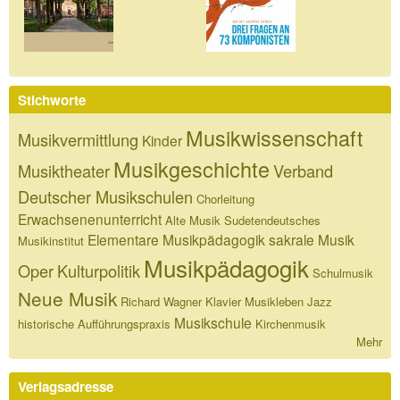
Stichworte
Musikwissenschaft
Musikvermittlung
Kinder
Musikgeschichte
Musiktheater
Verband
Deutscher Musikschulen
Chorleitung
Erwachsenenunterricht
Alte Musik
Sudetendeutsches
Elementare Musikpädagogik
sakrale Musik
Musikinstitut
Musikpädagogik
Oper
Kulturpolitik
Schulmusik
Neue Musik
Richard Wagner
Klavier
Musikleben
Jazz
Musikschule
historische Aufführungspraxis
Kirchenmusik
Mehr
Verlagsadresse