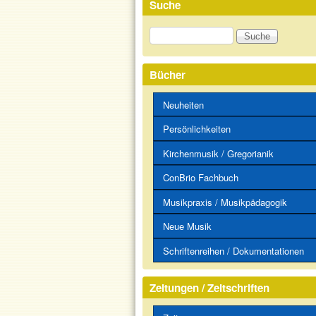
Suche
Suche
Bücher
Neuheiten
Persönlichkeiten
Kirchenmusik / Gregorianik
ConBrio Fachbuch
Musikpraxis / Musikpädagogik
Neue Musik
Schriftenreihen / Dokumentationen
Zeitungen / Zeitschriften