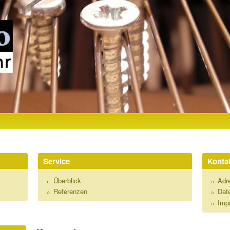
Direkt zum Inhalt
R
Service
Kontak
Überblick
Adr
Referenzen
Dat
Imp