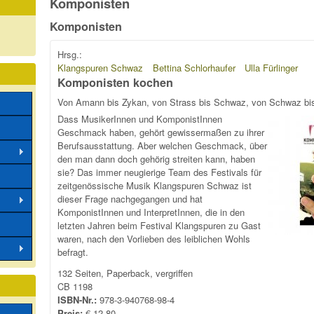
Komponisten
Komponisten
Hrsg.:
Klangspuren Schwaz
Bettina Schlorhaufer
Ulla Fürlinger
Komponisten kochen
Von Amann bis Zykan, von Strass bis Schwaz, von Schwaz bis
Dass MusikerInnen und KomponistInnen
Geschmack haben, gehört gewissermaßen zu ihrer
Berufsausstattung. Aber welchen Geschmack, über
den man dann doch gehörig streiten kann, haben
sie? Das immer neugierige Team des Festivals für
zeitgenössische Musik Klangspuren Schwaz ist
dieser Frage nachgegangen und hat
KomponistInnen und InterpretInnen, die in den
letzten Jahren beim Festival Klangspuren zu Gast
waren, nach den Vorlieben des leiblichen Wohls
befragt.
132 Seiten, Paperback, vergriffen
CB 1198
ISBN-Nr.:
978-3-940768-98-4
Preis:
€ 12,80