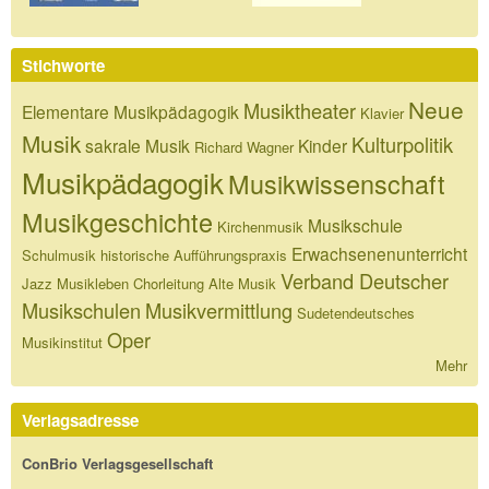
Stichworte
Neue
Musiktheater
Elementare Musikpädagogik
Klavier
Musik
Kulturpolitik
sakrale Musik
Kinder
Richard Wagner
Musikpädagogik
Musikwissenschaft
Musikgeschichte
Musikschule
Kirchenmusik
Erwachsenenunterricht
Schulmusik
historische Aufführungspraxis
Verband Deutscher
Jazz
Musikleben
Chorleitung
Alte Musik
Musikschulen
Musikvermittlung
Sudetendeutsches
Oper
Musikinstitut
Mehr
Verlagsadresse
ConBrio Verlagsgesellschaft