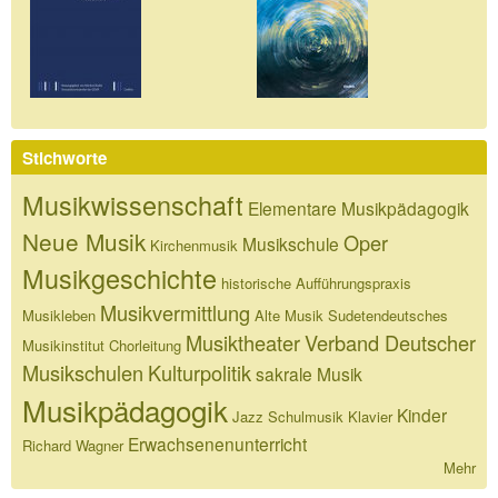
Stichworte
Musikwissenschaft
Elementare Musikpädagogik
Neue Musik
Oper
Musikschule
Kirchenmusik
Musikgeschichte
historische Aufführungspraxis
Musikvermittlung
Musikleben
Alte Musik
Sudetendeutsches
Musiktheater
Verband Deutscher
Musikinstitut
Chorleitung
Musikschulen
Kulturpolitik
sakrale Musik
Musikpädagogik
Kinder
Jazz
Schulmusik
Klavier
Erwachsenenunterricht
Richard Wagner
Mehr