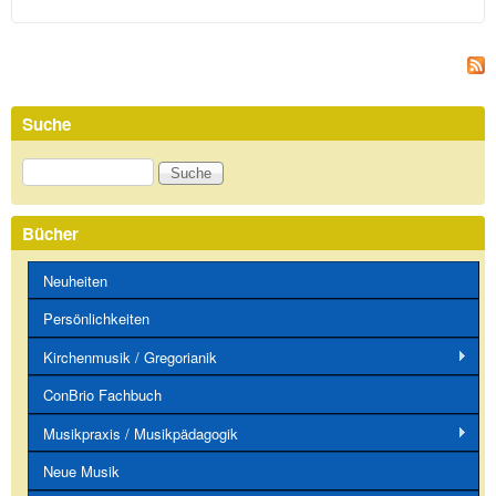
Suche
Suche
Bücher
Neuheiten
Persönlichkeiten
Kirchenmusik / Gregorianik
ConBrio Fachbuch
Musikpraxis / Musikpädagogik
Neue Musik