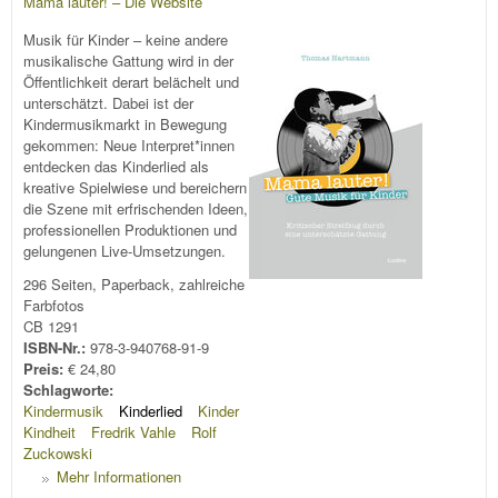
Mama lauter! – Die Website
Musik für Kinder – keine andere
musikalische Gattung wird in der
Öffentlichkeit derart belächelt und
unterschätzt. Dabei ist der
Kindermusikmarkt in Bewegung
gekommen: Neue Interpret*innen
entdecken das Kinderlied als
kreative Spielwiese und bereichern
die Szene mit erfrischenden Ideen,
professionellen Produktionen und
gelungenen Live-Umsetzungen.
296 Seiten, Paperback, zahlreiche
Farbfotos
CB 1291
ISBN-Nr.:
978-3-940768-91-9
Preis:
€ 24,80
Schlagworte:
Kindermusik
Kinderlied
Kinder
Kindheit
Fredrik Vahle
Rolf
Zuckowski
Mehr Informationen