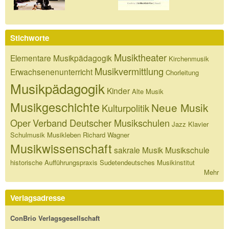
Stichworte
Musiktheater
Elementare Musikpädagogik
Kirchenmusik
Musikvermittlung
Erwachsenenunterricht
Chorleitung
Musikpädagogik
Kinder
Alte Musik
Musikgeschichte
Neue Musik
Kulturpolitik
Oper
Verband Deutscher Musikschulen
Jazz
Klavier
Schulmusik
Musikleben
Richard Wagner
Musikwissenschaft
sakrale Musik
Musikschule
historische Aufführungspraxis
Sudetendeutsches Musikinstitut
Mehr
Verlagsadresse
ConBrio Verlagsgesellschaft