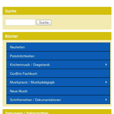
Suche
Suche
Bücher
Neuheiten
Persönlichkeiten
Kirchenmusik / Gregorianik
ConBrio Fachbuch
Musikpraxis / Musikpädagogik
Neue Musik
Schriftenreihen / Dokumentationen
Zeitungen / Zeitschriften