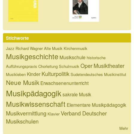
Stichworte
Jazz
Richard Wagner
Alte Musik
Kirchenmusik
Musikgeschichte
Musikschule
historische
Oper
Musiktheater
Aufführungspraxis
Chorleitung
Schulmusik
Kulturpolitik
Kinder
Musikleben
Sudetendeutsches Musikinstitut
Neue Musik
Erwachsenenunterricht
Musikpädagogik
sakrale Musik
Musikwissenschaft
Elementare Musikpädagogik
Musikvermittlung
Verband Deutscher
Klavier
Musikschulen
Mehr