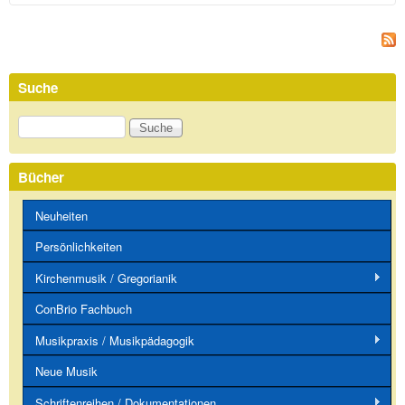
Suche
Suche
Bücher
Neuheiten
Persönlichkeiten
Kirchenmusik / Gregorianik
ConBrio Fachbuch
Musikpraxis / Musikpädagogik
Neue Musik
Schriftenreihen / Dokumentationen