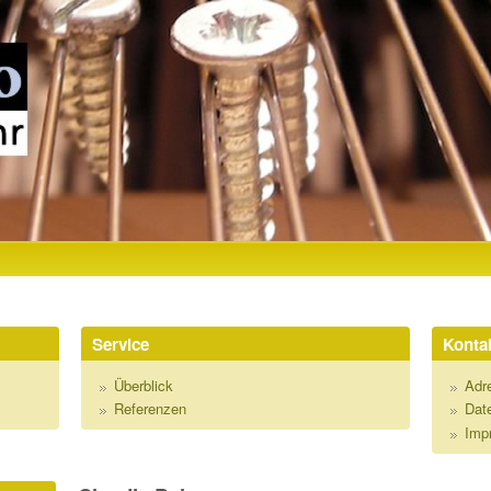
Direkt zum Inhalt
R
Service
Kontak
Überblick
Adr
Referenzen
Dat
Imp