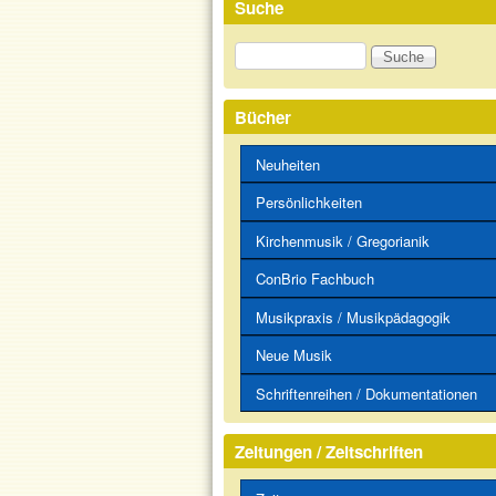
Suche
Suche
Bücher
Neuheiten
Persönlichkeiten
Kirchenmusik / Gregorianik
ConBrio Fachbuch
Musikpraxis / Musikpädagogik
Neue Musik
Schriftenreihen / Dokumentationen
Zeitungen / Zeitschriften