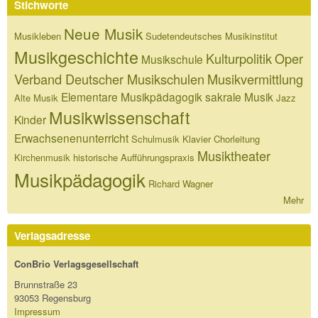
Stichworte
Neue Musik
Musikleben
Sudetendeutsches Musikinstitut
Musikgeschichte
Kulturpolitik
Oper
Musikschule
Verband Deutscher Musikschulen
Musikvermittlung
Elementare Musikpädagogik
sakrale Musik
Alte Musik
Jazz
Musikwissenschaft
Kinder
Erwachsenenunterricht
Schulmusik
Klavier
Chorleitung
Musiktheater
Kirchenmusik
historische Aufführungspraxis
Musikpädagogik
Richard Wagner
Mehr
Verlagsadresse
ConBrio Verlagsgesellschaft
Brunnstraße 23
93053 Regensburg
Impressum