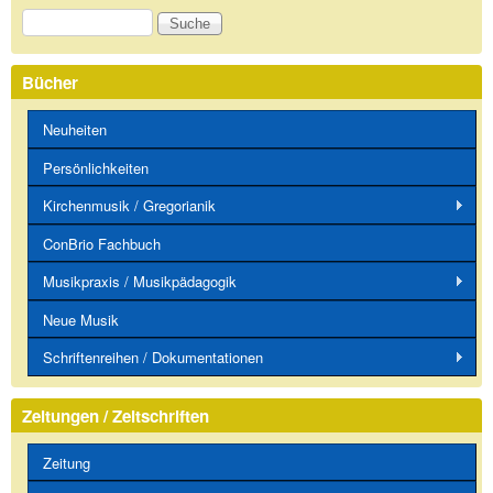
Suche
Bücher
Neuheiten
Persönlichkeiten
Kirchenmusik / Gregorianik
ConBrio Fachbuch
Musikpraxis / Musikpädagogik
Neue Musik
Schriftenreihen / Dokumentationen
Zeitungen / Zeitschriften
Zeitung