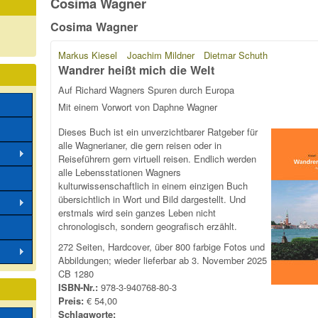
Cosima Wagner
Cosima Wagner
Markus Kiesel
Joachim Mildner
Dietmar Schuth
Wandrer heißt mich die Welt
Auf Richard Wagners Spuren durch Europa
Mit einem Vorwort von Daphne Wagner
Dieses Buch ist ein unverzichtbarer Ratgeber für
alle Wagnerianer, die gern reisen oder in
Reiseführern gern virtuell reisen. Endlich werden
alle Lebensstationen Wagners
kulturwissenschaftlich in einem einzigen Buch
übersichtlich in Wort und Bild dargestellt. Und
erstmals wird sein ganzes Leben nicht
chronologisch, sondern geografisch erzählt.
272 Seiten, Hardcover, über 800 farbige Fotos und
Abbildungen; wieder lieferbar ab 3. November 2025
CB 1280
ISBN-Nr.:
978-3-940768-80-3
Preis:
€ 54,00
Schlagworte: