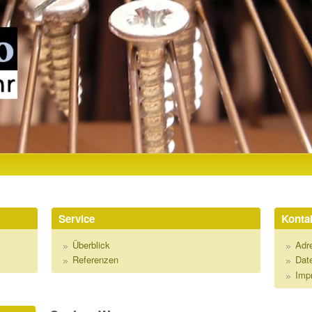
Direkt zum Inhalt
R
Service
Kontak
Überblick
Adr
Referenzen
Dat
Imp