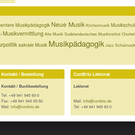
Neue Musik
entare Musikpädagogik
Musikschul
Kirchenmusik
Musikvermittlung
n
Alte Musik
Sudetendeutsches Musikinstitut
Chorlei
Musikpädagogik
rpolitik
sakrale Musik
Jazz
Schulmusi
Kontakt / Bestellung
ConBrio Lektorat
Kontakt / Buchbestellung
Lektorat
Tel: +49 941 945 93-0
Fax: +49 941 945 93-50
Mail:
info@conbrio.de
Mail:
info@conbrio.de
Tel: +49 941 945 93-0