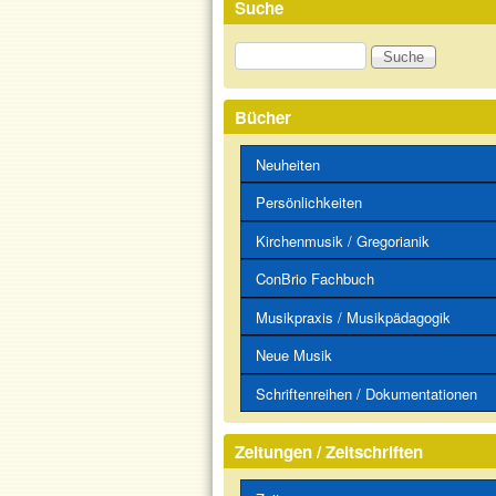
Suche
Suche
Bücher
Neuheiten
Persönlichkeiten
Kirchenmusik / Gregorianik
ConBrio Fachbuch
Musikpraxis / Musikpädagogik
Neue Musik
Schriftenreihen / Dokumentationen
Zeitungen / Zeitschriften