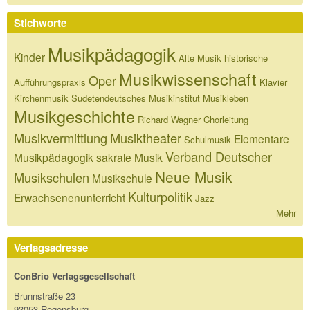
Stichworte
Musikpädagogik
Kinder
Alte Musik
historische
Musikwissenschaft
Oper
Aufführungspraxis
Klavier
Kirchenmusik
Sudetendeutsches Musikinstitut
Musikleben
Musikgeschichte
Richard Wagner
Chorleitung
Musikvermittlung
Musiktheater
Elementare
Schulmusik
Verband Deutscher
Musikpädagogik
sakrale Musik
Neue Musik
Musikschulen
Musikschule
Kulturpolitik
Erwachsenenunterricht
Jazz
Mehr
Verlagsadresse
ConBrio Verlagsgesellschaft
Brunnstraße 23
93053 Regensburg