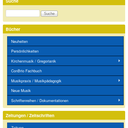
Suche
Suche
Bücher
Neuheiten
Persönlichkeiten
Kirchenmusik / Gregorianik
ConBrio Fachbuch
Musikpraxis / Musikpädagogik
Neue Musik
Schriftenreihen / Dokumentationen
Zeitungen / Zeitschriften
Zeitung