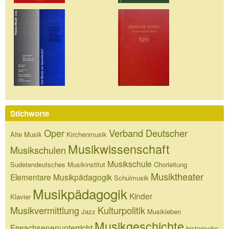
Stichworte
Oper
Verband Deutscher
Alte Musik
Kirchenmusik
Musikwissenschaft
Musikschulen
Musikschule
Sudetendeutsches Musikinstitut
Chorleitung
Musiktheater
Elementare Musikpädagogik
Schulmusik
Musikpädagogik
Kinder
Klavier
Musikvermittlung
Kulturpolitik
Jazz
Musikleben
Musikgeschichte
Erwachsenenunterricht
historische