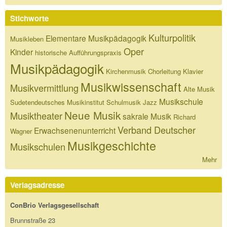
Stichworte
Kulturpolitik
Elementare Musikpädagogik
Musikleben
Oper
Kinder
historische Aufführungspraxis
Musikpädagogik
Kirchenmusik
Chorleitung
Klavier
Musikwissenschaft
Musikvermittlung
Alte Musik
Musikschule
Sudetendeutsches Musikinstitut
Schulmusik
Jazz
Neue Musik
Musiktheater
sakrale Musik
Richard
Verband Deutscher
Erwachsenenunterricht
Wagner
Musikgeschichte
Musikschulen
Mehr
Verlagsadresse
ConBrio Verlagsgesellschaft
Brunnstraße 23