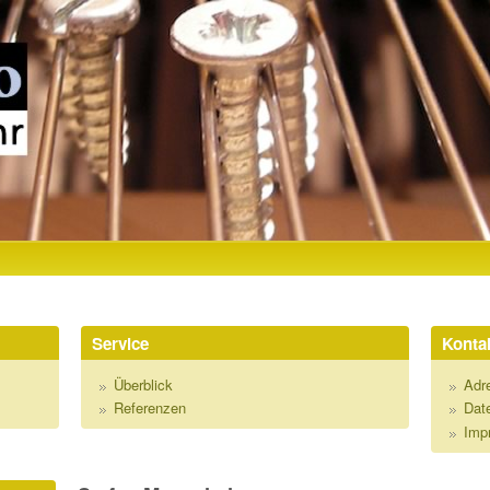
Direkt zum Inhalt
R
Service
Kontak
Überblick
Adr
Referenzen
Dat
Imp