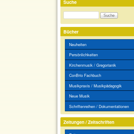
Suche
Suche
Bücher
Neuheiten
Persönlichkeiten
Kirchenmusik / Gregorianik
ConBrio Fachbuch
Musikpraxis / Musikpädagogik
Neue Musik
Schriftenreihen / Dokumentationen
Zeitungen / Zeitschriften