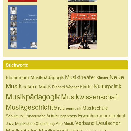
Stichworte
Neue
Musiktheater
Elementare Musikpädagogik
Klavier
Musik
Kulturpolitik
sakrale Musik
Kinder
Richard Wagner
Musikpädagogik
Musikwissenschaft
Musikgeschichte
Musikschule
Kirchenmusik
Erwachsenenunterricht
Schulmusik
historische Aufführungspraxis
Verband Deutscher
Jazz
Musikleben
Chorleitung
Alte Musik
Musikschulen
Musikvermittlung