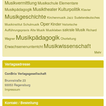
Musikvermittlung
Musikschule
Elementare
Musiktheater
Kulturpolitik
Musikpädagogik
Klavier
Musikgeschichte
Kirchenmusik
Jazz
Sudetendeutsches
Oper
Kinder
Musikinstitut
Schulmusik
historische
sakrale Musik
Aufführungspraxis
Alte Musik
Musikleben
Richard
Musikpädagogik
Wagner
Chorleitung
Musikwissenschaft
Erwachsenenunterricht
Mehr
Verlagsadresse
ConBrio Verlagsgesellschaft
Brunnstraße 23
93053 Regensburg
Impressum
Kontakt / Bestellung