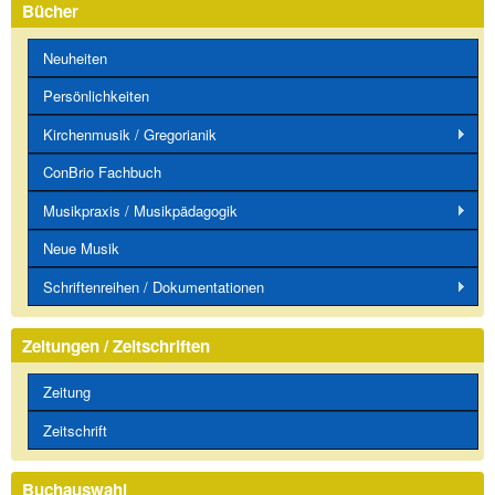
Bücher
Neuheiten
Persönlichkeiten
Kirchenmusik / Gregorianik
ConBrio Fachbuch
Musikpraxis / Musikpädagogik
Neue Musik
Schriftenreihen / Dokumentationen
Zeitungen / Zeitschriften
Zeitung
Zeitschrift
Buchauswahl